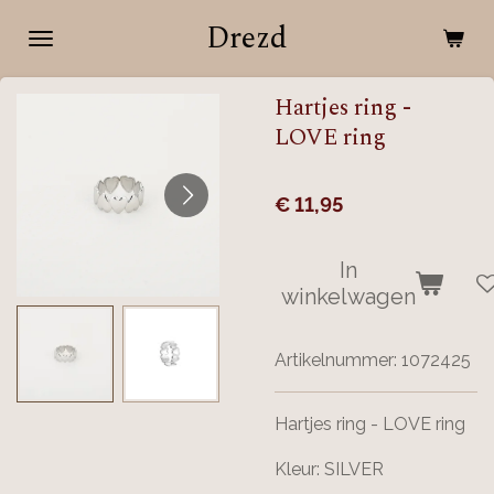
Ga
Drezd
direct
naar
Hartjes ring -
de
LOVE ring
hoofdinhoud
€ 11,95
In
winkelwagen
Artikelnummer:
1072425
Hartjes ring - LOVE ring
Kleur: SILVER