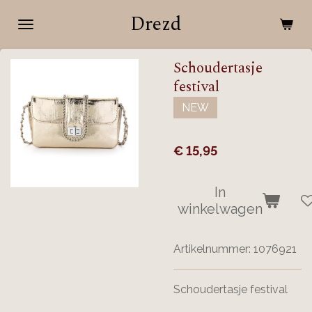
Ga
Drezd
direct
naar
Schoudertasje
de
festival
hoofdinhoud
NEW
€ 15,95
In
winkelwagen
Artikelnummer:
1076921
Schoudertasje festival