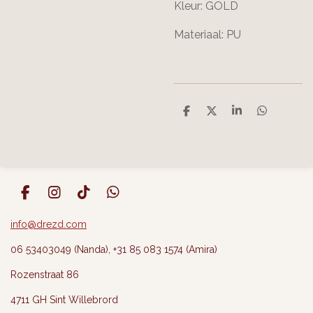
Kleur: GOLD
Materiaal: PU
D
D
S
D
e
e
h
e
l
e
a
l
e
l
r
e
n
e
n
F
I
T
W
a
n
i
h
c
s
k
a
info@drezd.com
e
t
T
t
06 53403049 (Nanda), +31 85 083 1574 (Amira)
b
a
o
s
o
g
k
A
Rozenstraat 86
o
r
p
k
a
p
4711 GH Sint Willebrord
m