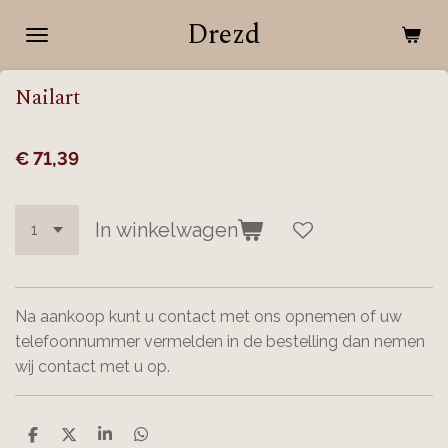
Ga
Drezd
direct
naar
Nailart
de
hoofdinhoud
€ 71,39
In winkelwagen
Na aankoop kunt u contact met ons opnemen of uw
telefoonnummer vermelden in de bestelling dan nemen
wij contact met u op.
D
D
S
D