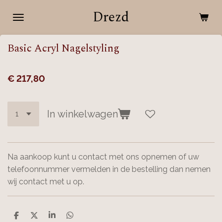
Ga
Drezd
direct
naar
Basic Acryl Nagelstyling
de
hoofdinhoud
€ 217,80
In winkelwagen
Na aankoop kunt u contact met ons opnemen of uw
telefoonnummer vermelden in de bestelling dan nemen
wij contact met u op.
D
D
S
D