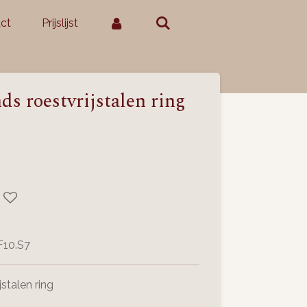
ct
Prijslijst
 roestvrijstalen ring
F10.S7
stalen ring